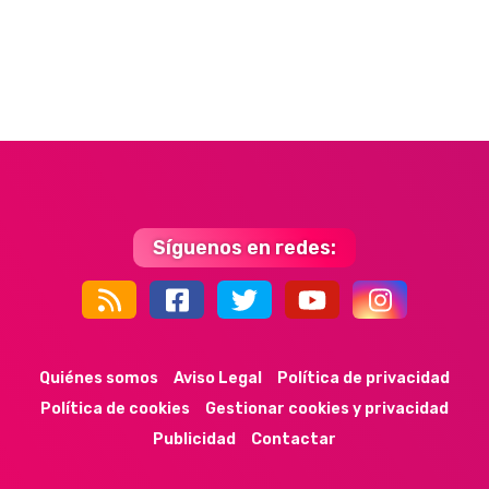
Síguenos en redes:
44k
9k
35k
352
Quiénes somos
Aviso Legal
Política de privacidad
Política de cookies
Gestionar cookies y privacidad
Publicidad
Contactar