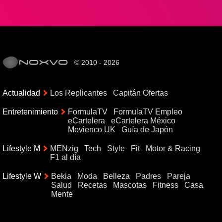
© 2010 - 2026
Actualidad
Los Replicantes
Capitán Ofertas
Entretenimiento
FormulaTV
FormulaTV Empleo
eCartelera
eCartelera México
Movienco UK
Guía de Japón
Lifestyle M
MENzig
Tech
Style
Fit
Motor & Racing
F1 al día
Lifestyle W
Bekia
Moda
Belleza
Padres
Pareja
Salud
Recetas
Mascotas
Fitness
Casa
Mente