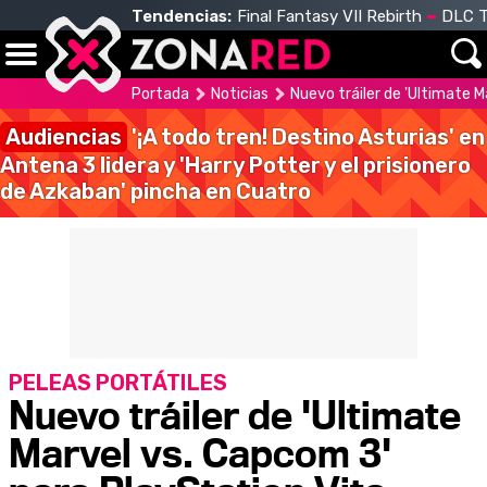
Tendencias:
Final Fantasy VII Rebirth
DLC T
Portada
Noticias
Nuevo tráiler de 'Ultimate 
Audiencias
'¡A todo tren! Destino Asturias' en
Antena 3 lidera y 'Harry Potter y el prisionero
de Azkaban' pincha en Cuatro
PELEAS PORTÁTILES
Nuevo tráiler de 'Ultimate
Marvel vs. Capcom 3'