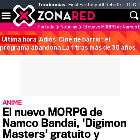
Tendencias:
Final Fantasy VII Rebirth
DLC T
Portada
Noticias
El nuevo MORPG de Namco Ban
Última hora
Adiós 'Cine de barrio': el
programa abandona La 1 tras más de 30 años
ANIME
El nuevo MORPG de
Namco Bandai, 'Digimon
Masters' gratuito y