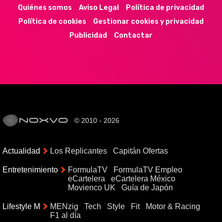
Quiénes somos
Aviso Legal
Política de privacidad
Política de cookies
Gestionar cookies y privacidad
Publicidad
Contactar
© 2010 - 2026
Actualidad
Los Replicantes
Capitán Ofertas
Entretenimiento
FormulaTV
FormulaTV Empleo
eCartelera
eCartelera México
Movienco UK
Guía de Japón
Lifestyle M
MENzig
Tech
Style
Fit
Motor & Racing
F1 al día