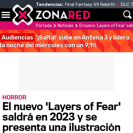
Tendencias:
Final Fantasy VII Rebirth
DLC T
Portada
Noticias
El nuevo 'Layers of Fear' sa
Audiencias
'¡Salta!' sube en Antena 3 y lidera
la noche del miércoles con un 9,1%
HORROR
El nuevo 'Layers of Fear'
saldrá en 2023 y se
presenta una ilustración