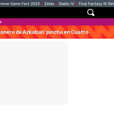
mmer Game Fest 2023
Zelda
Diablo IV
Final Fantasy IX R
re
isionero de Azkaban' pincha en Cuatro