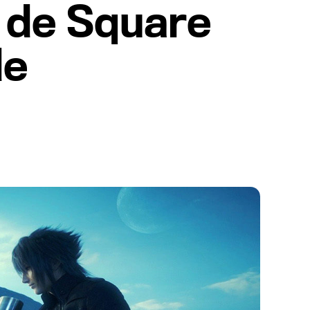
os de Square
de