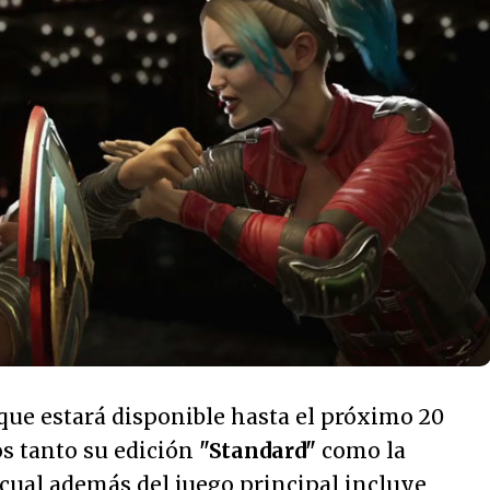
 que estará disponible hasta el próximo 20
s tanto su edición
"Standard"
como la
a cual además del juego principal incluye