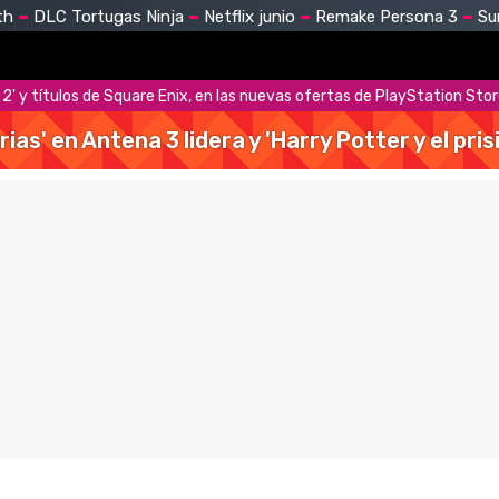
th
DLC Tortugas Ninja
Netflix junio
Remake Persona 3
Su
ce 2' y títulos de Square Enix, en las nuevas ofertas de PlayStation Sto
rias' en Antena 3 lidera y 'Harry Potter y el pr