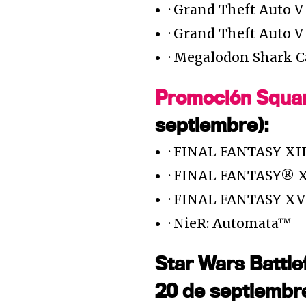
· Grand Theft Auto 
· Grand Theft Auto 
· Megalodon Shark C
Promoción Squar
septiembre):
· FINAL FANTASY XI
· FINAL FANTASY® 
· FINAL FANTASY XV
· NieR: Automata™
Star Wars Battlef
20 de septiembre