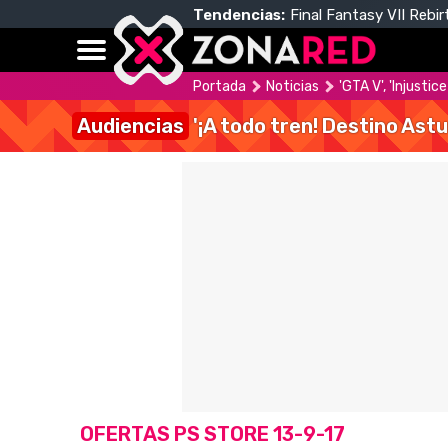
Tendencias:
Final Fantasy VII Rebir
Portada
Noticias
'GTA V', 'Injusti
Audiencias
'¡A todo tren! Destino Astu
OFERTAS PS STORE 13-9-17