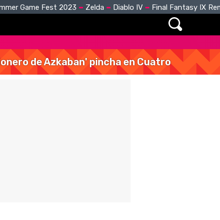
mmer Game Fest 2023
Zelda
Diablo IV
Final Fantasy IX R
isionero de Azkaban' pincha en Cuatro