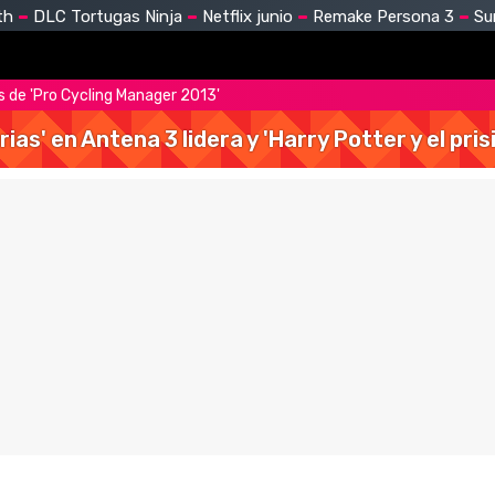
th
DLC Tortugas Ninja
Netflix junio
Remake Persona 3
Su
 de 'Pro Cycling Manager 2013'
rias' en Antena 3 lidera y 'Harry Potter y el pr