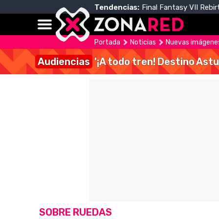
Tendencias:
Final Fantasy VII Rebir
Portada
Noticias
Nuevas imágenes
Audiencias
'¡A todo tren! Destino Astu
SOBRE RUEDAS