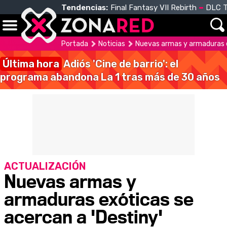
Tendencias:
Final Fantasy VII Rebirth
DLC T
Portada
Noticias
Nuevas armas y armaduras e
Última hora
Adiós 'Cine de barrio': el
programa abandona La 1 tras más de 30 años
ACTUALIZACIÓN
Nuevas armas y
armaduras exóticas se
acercan a 'Destiny'