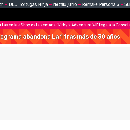
th
DLC Tortugas Ninja
Netflix junio
Remake Persona 3
Su
as en la eShop esta semana: 'Kirby's Adventure Wii' llega a la Consola
 programa abandona La 1 tras más de 30 años