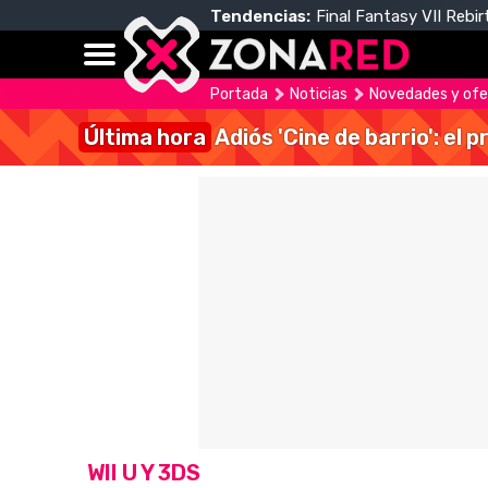
Tendencias:
Final Fantasy VII Rebir
Portada
Noticias
Novedades y ofert
Última hora
Adiós 'Cine de barrio': el
WII U Y 3DS