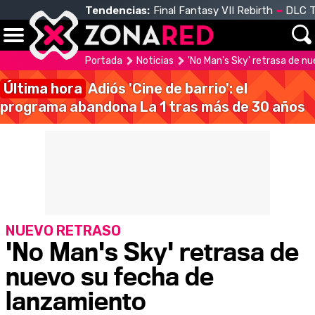
Tendencias:
Final Fantasy VII Rebirth
DLC T
Portada
Noticias
'No Man's Sky' retrasa de n
Última hora
Adiós 'Cine de barrio': el
programa abandona La 1 tras más de 30 años
NUEVO RETRASO
'No Man's Sky' retrasa de
nuevo su fecha de
lanzamiento