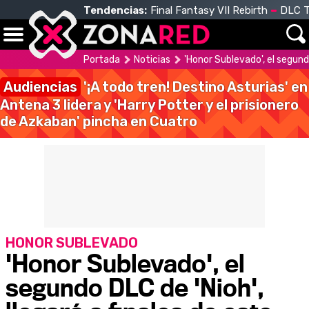
Tendencias:
Final Fantasy VII Rebirth
DLC T
Portada
Noticias
'Honor Sublevado', el segundo
Audiencias
'¡A todo tren! Destino Asturias' en
Antena 3 lidera y 'Harry Potter y el prisionero
de Azkaban' pincha en Cuatro
HONOR SUBLEVADO
'Honor Sublevado', el
segundo DLC de 'Nioh',