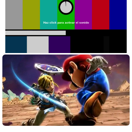
Haz click para activar el sonido
Loaded
:
0%
/
Unmute