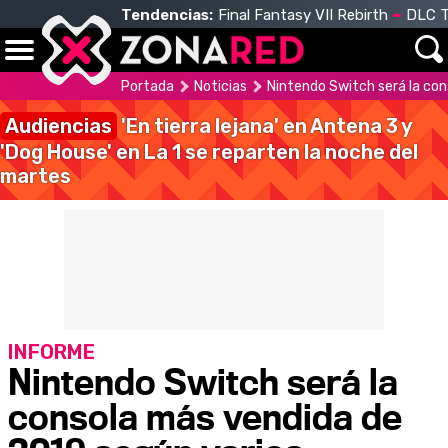
Tendencias:
Final Fantasy VII Rebirth
DLC T
Portada
Noticias
Nintendo Switch será la con
Audiencias
'En tierra lejana' en Antena 3 y
'Dog House' en La 1 se reparten la noche del
martes
INFORME
Nintendo Switch será la
consola más vendida de