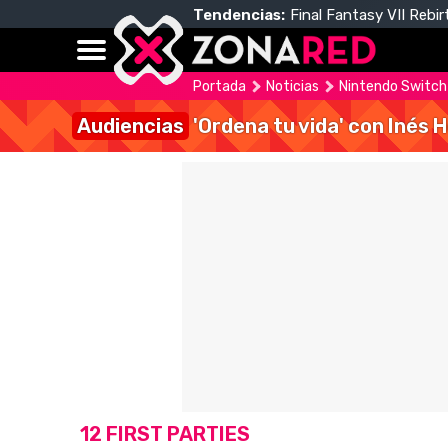
Tendencias:
Final Fantasy VII Rebir
Portada
Noticias
Nintendo Switch 
Audiencias
'Ordena tu vida' con Inés 
12 FIRST PARTIES