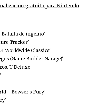
tualización gratuita para Nintendo
 Batalla de ingenio'
sure Tracker'
51 Worldwide Classics'
uegos (Game Builder Garage)'
ros. U Deluxe'
'
rld + Bowser's Fury'
ey'