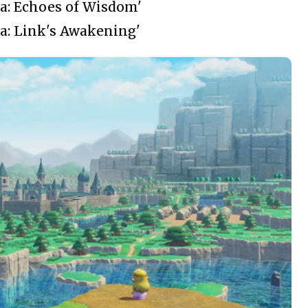
da: Echoes of Wisdom'
da: Link's Awakening'