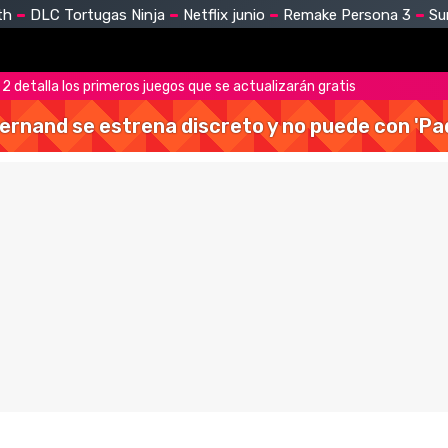
th
DLC Tortugas Ninja
Netflix junio
Remake Persona 3
Su
2 detalla los primeros juegos que se actualizarán gratis
Hernand se estrena discreto y no puede con 'Pa