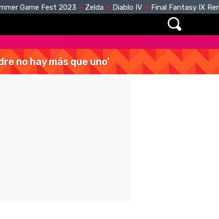
mmer Game Fest 2023
Zelda
Diablo IV
Final Fantasy IX R
dre no hay más que uno'