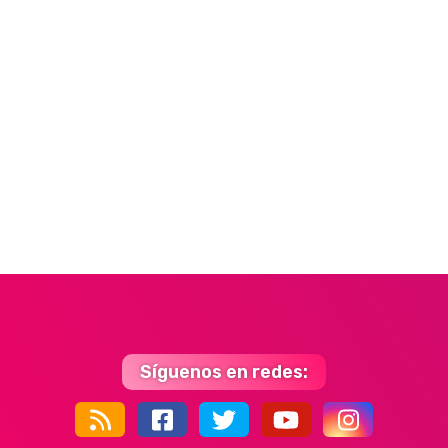
Síguenos en redes:
44k
9k
35k
352