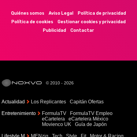
Quiénes somos
Aviso Legal
Política de privacidad
Política de cookies
Gestionar cookies y privacidad
Publicidad
Contactar
© 2010 - 2026
Actualidad
Los Replicantes
Capitán Ofertas
Entretenimiento
FormulaTV
FormulaTV Empleo
eCartelera
eCartelera México
Movienco UK
Guía de Japón
Lifestyle M
MENzig
Tech
Style
Fit
Motor & Racing