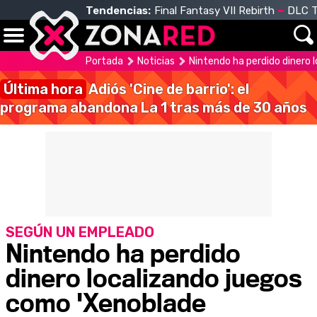
Tendencias:
Final Fantasy VII Rebirth
DLC T
Portada
Noticias
Nintendo ha perdido dinero 
Última hora
Adiós 'Cine de barrio': el
programa abandona La 1 tras más de 30 años
SEGÚN UN EMPLEADO
Nintendo ha perdido
dinero localizando juegos
como 'Xenoblade