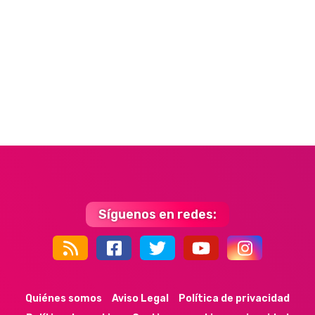
Síguenos en redes:
44k
9k
35k
352
Quiénes somos
Aviso Legal
Política de privacidad