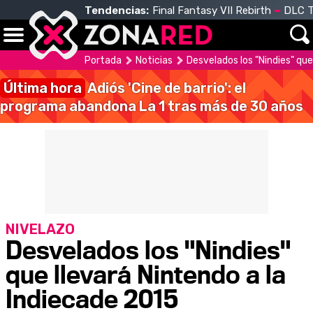
Tendencias:
Final Fantasy VII Rebirth
DLC T
Portada
Noticias
Desvelados los "Nindies" que
Última hora
Adiós 'Cine de barrio': el
programa abandona La 1 tras más de 30 años
NIVELAZO
Desvelados los "Nindies"
que llevará Nintendo a la
Indiecade 2015