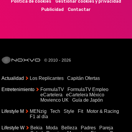
Política de cookies
Gestionar cookies y privacidad
Publicidad
Contactar
© 2010 - 2026
Actualidad
Los Replicantes
Capitán Ofertas
Entretenimiento
FormulaTV
FormulaTV Empleo
eCartelera
eCartelera México
Movienco UK
Guía de Japón
Lifestyle M
MENzig
Tech
Style
Fit
Motor & Racing
F1 al día
Lifestyle W
Bekia
Moda
Belleza
Padres
Pareja