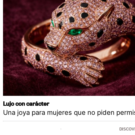
Lujo con carácter
Una joya para mujeres que no piden permi
DISCOV