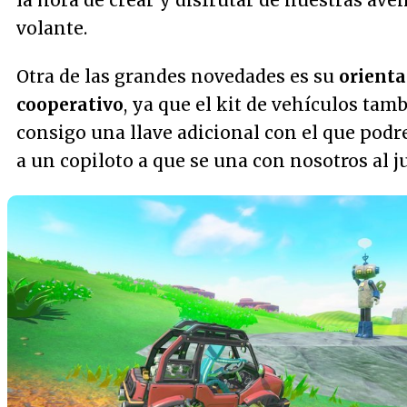
la hora de crear y disfrutar de nuestras ave
volante.
Otra de las grandes novedades es su
orienta
cooperativo
, ya que el kit de vehículos tam
consigo una llave adicional con el que podr
a un copiloto a que se una con nosotros al j