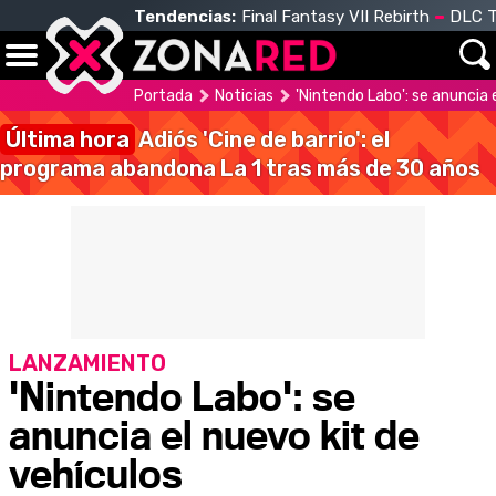
Tendencias:
Final Fantasy VII Rebirth
DLC T
Portada
Noticias
'Nintendo Labo': se anuncia 
Última hora
Adiós 'Cine de barrio': el
programa abandona La 1 tras más de 30 años
LANZAMIENTO
'Nintendo Labo': se
anuncia el nuevo kit de
vehículos