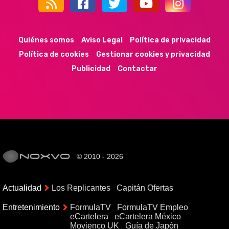
44k
9k
35k
352
Quiénes somos
Aviso Legal
Política de privacidad
Política de cookies
Gestionar cookies y privacidad
Publicidad
Contactar
© 2010 - 2026
Actualidad
Los Replicantes
Capitán Ofertas
Entretenimiento
FormulaTV
FormulaTV Empleo
eCartelera
eCartelera México
Movienco UK
Guía de Japón