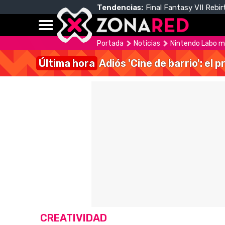
Tendencias:
Final Fantasy VII Rebir
Portada
Noticias
Nintendo Labo mu
Última hora
Adiós 'Cine de barrio': el
CREATIVIDAD