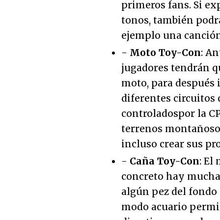
primeros fans. Si e
tonos, también podr
ejemplo una canción
-
Moto Toy-Con
: An
jugadores tendrán q
moto, para después 
diferentes circuito
controladospor la CP
terrenos montañosos
incluso crear sus pro
-
Caña Toy-Con
: El
concreto hay muchas
algún pez del fondo
modo acuario permit