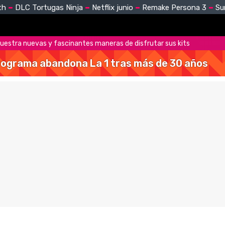
th
DLC Tortugas Ninja
Netflix junio
Remake Persona 3
Su
estra nuevas y fascinantes maneras de disfrutar sus kits
 programa abandona La 1 tras más de 30 años