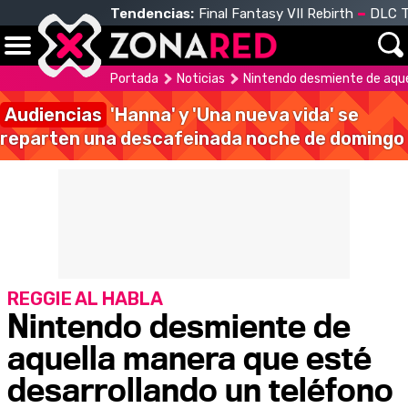
Tendencias:
Final Fantasy VII Rebirth
DLC T
Portada
Noticias
Nintendo desmiente de aque
Audiencias
'Hanna' y 'Una nueva vida' se
reparten una descafeinada noche de domingo
REGGIE AL HABLA
Nintendo desmiente de
aquella manera que esté
desarrollando un teléfono