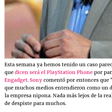
Esta semana ya hemos tenido un caso parecid
que
dicen será el PlayStation Phone
por par
Engadget
.
Sony
comentó por entonces que "
que muchos medios entendieron como un de
la empresa nipona. Nada más lejos de la rea
de despiste para muchos.