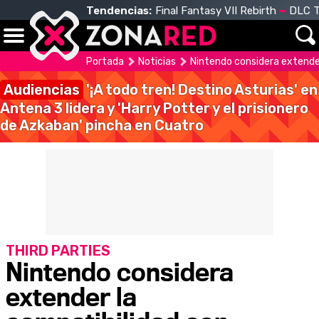
Tendencias:
Final Fantasy VII Rebirth
DLC T
Portada
Noticias
Nintendo considera extender
Audiencias
'¡A todo tren! Destino Asturias' en
Antena 3 lidera y 'Harry Potter y el prisionero
de Azkaban' pincha en Cuatro
THIRD PARTIES
Nintendo considera
extender la