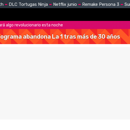
th
DLC Tortugas Ninja
Netflix junio
Remake Persona 3
Su
rá algo revolucionario esta noche
 programa abandona La 1 tras más de 30 años