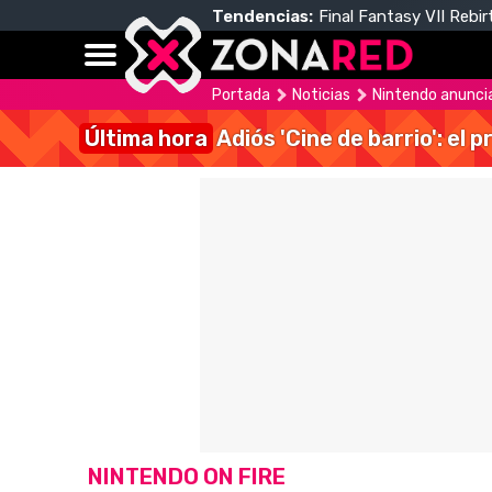
Tendencias:
Final Fantasy VII Rebir
Portada
Noticias
Nintendo anuncia
Última hora
Adiós 'Cine de barrio': el
NINTENDO ON FIRE