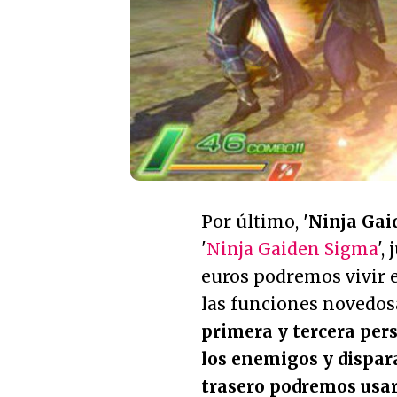
Por último,
'Ninja Gai
'
Ninja Gaiden Sigma
',
euros podremos vivir e
las funciones novedosa
primera y tercera pers
los enemigos y disparar
trasero podremos usa