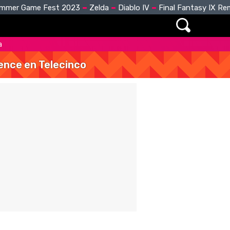
mmer Game Fest 2023
Zelda
Diablo IV
Final Fantasy IX R
a
vence en Telecinco