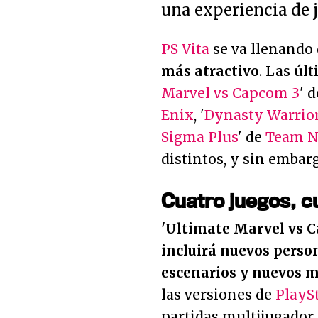
una experiencia de 
PS Vita
se va llenando 
más atractivo
. Las úl
Marvel vs Capcom 3
' 
Enix
, '
Dynasty Warrio
Sigma Plus
' de
Team N
distintos, y sin embar
Cuatro juegos, cu
'Ultimate Marvel vs 
incluirá nuevos perso
escenarios y nuevos m
las versiones de
PlayS
partidas multijugador 