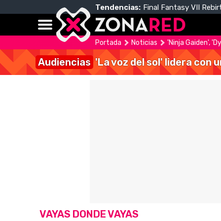
Tendencias:
Final Fantasy VII Rebir
Portada
Noticias
'Ninja Gaiden', '
Audiencias
'La voz del sol' lidera con
VAYAS DONDE VAYAS