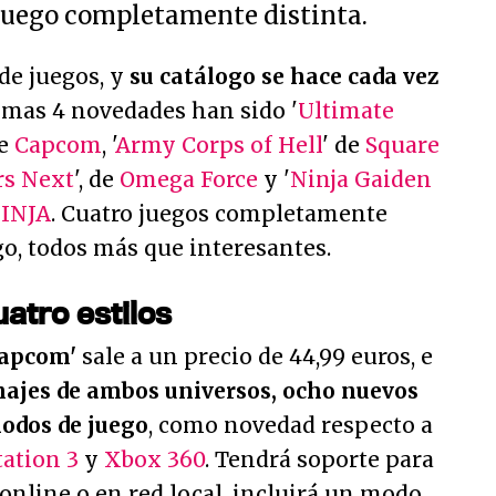
juego completamente distinta.
de juegos, y
su catálogo se hace cada vez
timas 4 novedades han sido '
Ultimate
de
Capcom
, '
Army Corps of Hell
' de
Square
rs Next
', de
Omega Force
y '
Ninja Gaiden
INJA
. Cuatro juegos completamente
go, todos más que interesantes.
atro estilos
Capcom'
sale a un precio de 44,99 euros, e
najes de ambos universos, ocho nuevos
odos de juego
, como novedad respecto a
tation 3
y
Xbox 360
. Tendrá soporte para
online o en red local, incluirá un modo