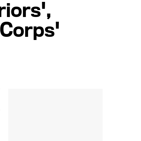
iors',
 Corps'