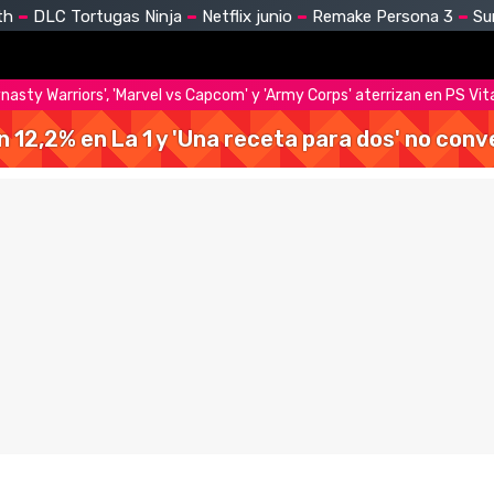
th
DLC Tortugas Ninja
Netflix junio
Remake Persona 3
Su
Dynasty Warriors', 'Marvel vs Capcom' y 'Army Corps' aterrizan en PS Vit
 un 12,2% en La 1 y 'Una receta para dos' no con