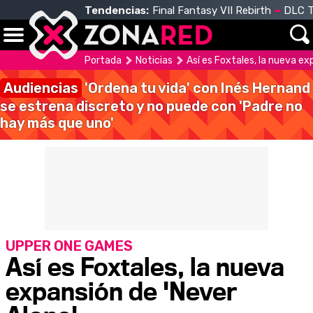
Tendencias:
Final Fantasy VII Rebirth
DLC T
Portada
Noticias
Así es Foxtales, la nueva ex
Audiencias
'Ordena tu vida' con Inés Hernand
se estrena discreto y no puede con 'Padre no
hay más que uno'
UPPER ONE GAMES
Así es Foxtales, la nueva
expansión de 'Never