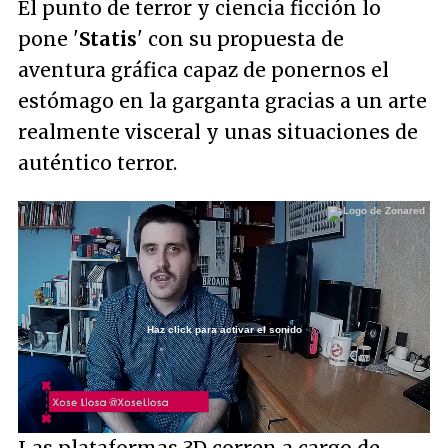
El punto de terror y ciencia ficción lo
pone '
Statis
' con su propuesta de
aventura gráfica capaz de ponernos el
estómago en la garganta gracias a un arte
realmente visceral y unas situaciones de
auténtico terror.
Haz click para activar el sonido
Loaded
:
11.62%
/
Unmute
Las plataformas 3D corren a cargo de