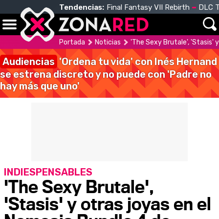
Tendencias:
Final Fantasy VII Rebirth
DLC T
Portada
Noticias
'The Sexy Brutale', 'Stasis'
Audiencias
'Ordena tu vida' con Inés Hernand
se estrena discreto y no puede con 'Padre no
hay más que uno'
INDIESPENSABLES
'The Sexy Brutale',
'Stasis' y otras joyas en el