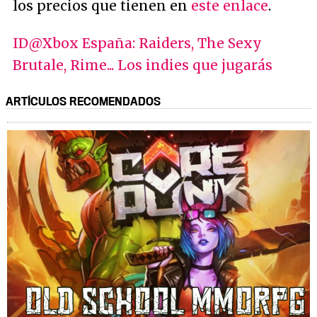
los precios que tienen en
este enlace
.
ID@Xbox España: Raiders, The Sexy
Brutale, Rime... Los indies que jugarás
ARTÍCULOS RECOMENDADOS