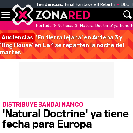
Tendencias:
Final Fantasy VII Rebirth
DLC T
Portada
Noticias
'Natural Doctrine' ya tiene
Audiencias
'En tierra lejana' en Antena 3 y
'Dog House' en La 1 se reparten la noche del
martes
DISTRIBUYE BANDAI NAMCO
'Natural Doctrine' ya tiene
fecha para Europa