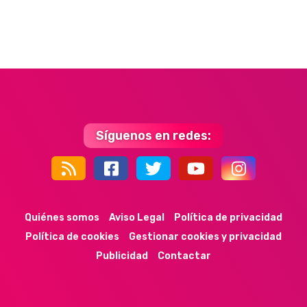
Síguenos en redes:
44k
9k
35k
352
Quiénes somos
Aviso Legal
Política de privacidad
Política de cookies
Gestionar cookies y privacidad
Publicidad
Contactar