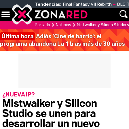
Tendencias:
Final Fantasy VII Rebirth
DLC T
Portada
Noticias
Mistwalker y Silicon Studio 
Última hora
Adiós 'Cine de barrio': el
programa abandona La 1 tras más de 30 años
¿NUEVA IP?
Mistwalker y Silicon
Studio se unen para
desarrollar un nuevo