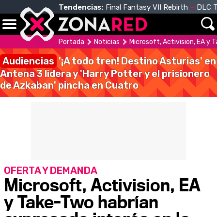
Tendencias:
Final Fantasy VII Rebirth
DLC T
Portada
Noticias
Microsoft, Activision, EA y
Audiencias
'¡A todo tren! Destino Asturias' en
Antena 3 lidera y 'Harry Potter y el prisionero
de Azkaban' pincha en Cuatro
OFERTA Y DEMANDA
Microsoft, Activision, EA
y Take-Two habrían