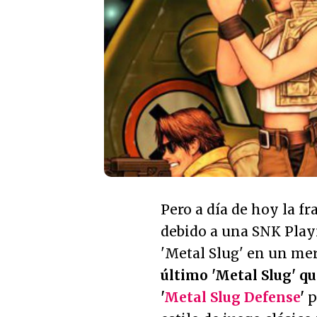
Pero a día de hoy la f
debido a una SNK Play
'Metal Slug' en un me
último 'Metal Slug' qu
'
Metal Slug Defense
'
p