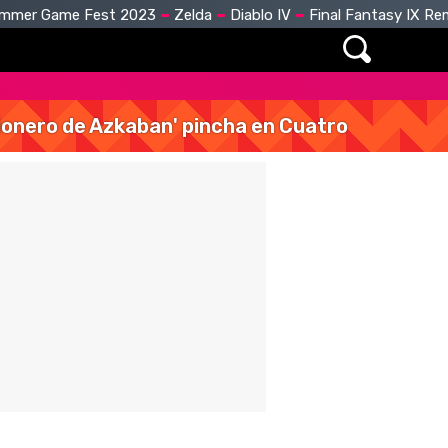
mmer Game Fest 2023
Zelda
Diablo IV
Final Fantasy IX R
isionero de Azkaban' pincha en Cuatro