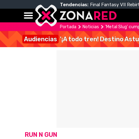
Tendencias:
Final Fantasy VII Rebir
Portada
Noticias
'Metal Slug' cum
Audiencias
'¡A todo tren! Destino Astu
RUN N GUN