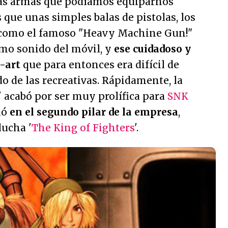
las armas que podíamos equiparnos
 que unas simples balas de pistolas, los
 como el famoso "Heavy Machine Gun!"
mo sonido del móvil, y
ese cuidadoso y
l-art
que para entonces era difícil de
o de las recreativas. Rápidamente, la
' acabó por ser muy prolífica para
SNK
ió
en el segundo pilar de la empresa
,
lucha '
The King of Fighters
'.