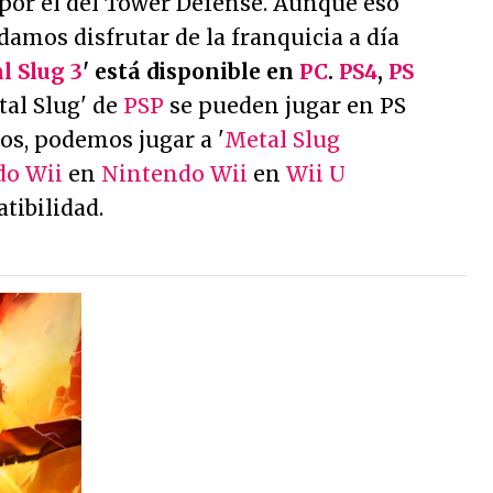
o por el del Tower Defense. Aunque eso
damos disfrutar de la franquicia a día
l Slug 3
' está disponible en
PC
.
PS4
,
PS
tal Slug' de
PSP
se pueden jugar en PS
mos, podemos jugar a '
Metal Slug
do Wii
en
Nintendo Wii
en
Wii U
tibilidad.