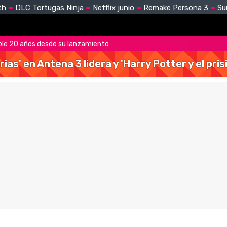
th
DLC Tortugas Ninja
Netflix junio
Remake Persona 3
Su
ple 20 años desde su lanzamiento
rias' en Antena 3 lidera y 'Harry Potter y el pr