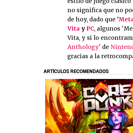
estilo de juego clásic
no significa que no po
de hoy, dado que
'
Meta
Vita
y
PC
, algunos 'Me
Vita, y si lo encontra
Anthology
' de
Ninten
gracias a la retrocompa
ARTÍCULOS RECOMENDADOS