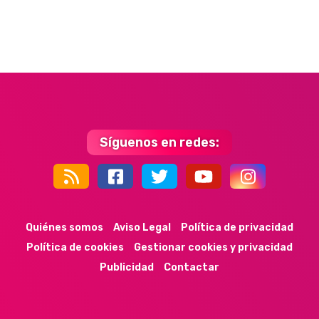
Síguenos en redes:
44k
9k
35k
352
Quiénes somos
Aviso Legal
Política de privacidad
Política de cookies
Gestionar cookies y privacidad
Publicidad
Contactar