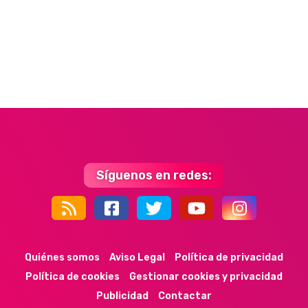
Síguenos en redes:
44k
9k
35k
352
Quiénes somos
Aviso Legal
Política de privacidad
Política de cookies
Gestionar cookies y privacidad
Publicidad
Contactar