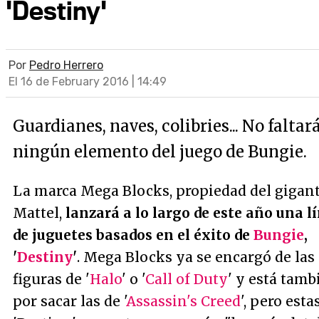
'Destiny'
Por
Pedro Herrero
El 16 de February 2016 | 14:49
Guardianes, naves, colibries... No faltar
ningún elemento del juego de Bungie.
La marca Mega Blocks, propiedad del gigan
Mattel,
lanzará a lo largo de este año una l
de juguetes basados en el éxito de
Bungie
,
'
Destiny
'
. Mega Blocks ya se encargó de las
figuras de '
Halo
' o '
Call of Duty
' y está tamb
por sacar las de '
Assassin's Creed
', pero esta