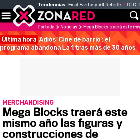
Tendencias:
Final Fantasy VII Rebirth
DLC T
Portada
Noticias
Mega Blocks traerá este mis
Última hora
Adiós 'Cine de barrio': el
programa abandona La 1 tras más de 30 años
MERCHANDISING
Mega Blocks traerá este
mismo año las figuras y
construcciones de