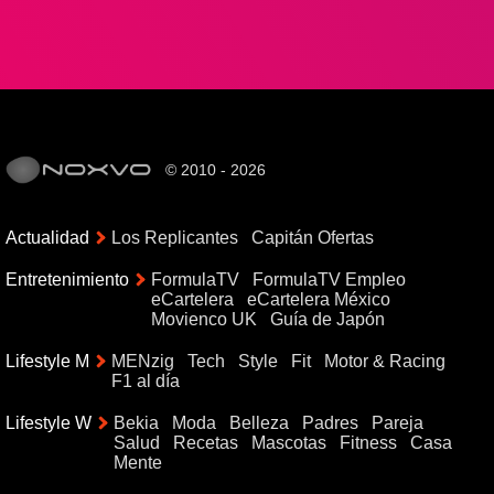
© 2010 - 2026
Actualidad
Los Replicantes
Capitán Ofertas
Entretenimiento
FormulaTV
FormulaTV Empleo
eCartelera
eCartelera México
Movienco UK
Guía de Japón
Lifestyle M
MENzig
Tech
Style
Fit
Motor & Racing
F1 al día
Lifestyle W
Bekia
Moda
Belleza
Padres
Pareja
Salud
Recetas
Mascotas
Fitness
Casa
Mente