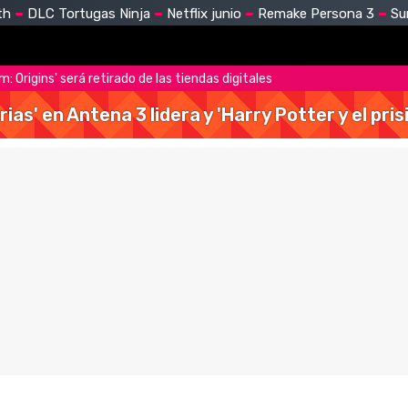
th
DLC Tortugas Ninja
Netflix junio
Remake Persona 3
Su
: Origins' será retirado de las tiendas digitales
rias' en Antena 3 lidera y 'Harry Potter y el pr