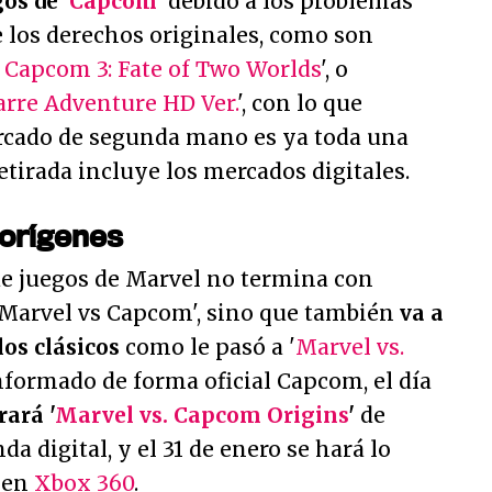
os de '
Capcom
'
debido a los problemas
e los derechos originales, como son
. Capcom 3: Fate of Two Worlds
', o
zarre Adventure HD Ver.
', con lo que
rcado de segunda mano es ya toda una
etirada incluye los mercados digitales.
 orígenes
de juegos de Marvel no termina con
 'Marvel vs Capcom', sino que también
va a
los clásicos
como le pasó a '
Marvel vs.
informado de forma oficial Capcom, el día
rará '
Marvel vs. Capcom Origins
'
de
nda digital, y el 31 de enero se hará lo
 en
Xbox 360
.