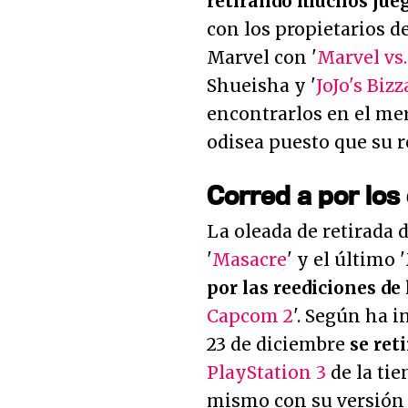
retirando muchos jueg
con los propietarios d
Marvel con '
Marvel vs
Shueisha y '
JoJo's Biz
encontrarlos en el me
odisea puesto que su r
Corred a por los
La oleada de retirada 
'
Masacre
' y el último
por las reediciones de 
Capcom 2
'. Según ha 
23 de diciembre
se reti
PlayStation 3
de la tie
mismo con su versión