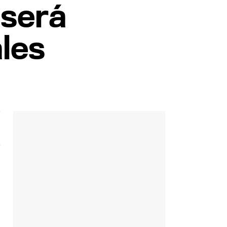
 será
ales