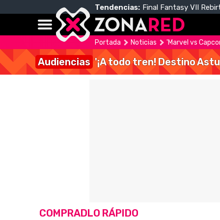
Tendencias:
Final Fantasy VII Rebir
Portada
Noticias
'Marvel vs Capcom
Audiencias
'¡A todo tren! Destino Astu
COMPRADLO RÁPIDO