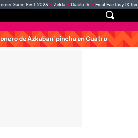
mmer Game Fest 2023
Zelda
Diablo IV
Final Fantasy IX R
isionero de Azkaban' pincha en Cuatro