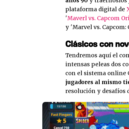
años 90
y traérnoslos 
plataforma digital de
'
Maverl vs. Capcom Or
y 'Marvel vs. Capcom: 
Clásicos con no
Tendremos aquí el com
intensas peleas dos co
con el sistema onlin
jugadores al mismo t
resolución y desafíos 