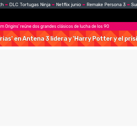
th
DLC Tortugas Ninja
Netflix junio
Remake Persona 3
Su
m Origins' reúne dos grandes clásicos de lucha de los 90
rias' en Antena 3 lidera y 'Harry Potter y el pr