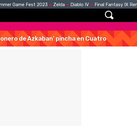
mmer Game Fest 2023
Zelda
Diablo IV
Final Fantasy IX R
isionero de Azkaban' pincha en Cuatro