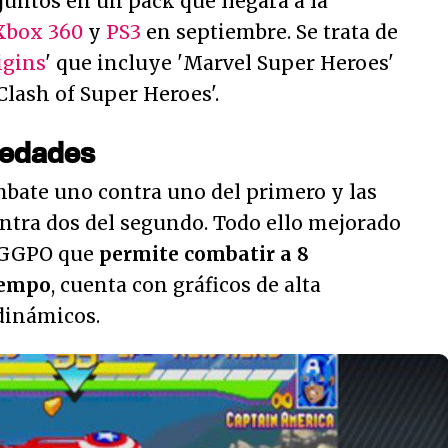
juntos en un pack que llegará a la
Xbox 360
y
PS3
en septiembre. Se trata de
igins
' que incluye 'Marvel Super Heroes'
Clash of Super Heroes'.
vedades
bate uno contra uno del primero y las
ntra dos del segundo. Todo ello mejorado
e GGPO que
permite combatir a 8
iempo
, cuenta con gráficos de alta
dinámicos.