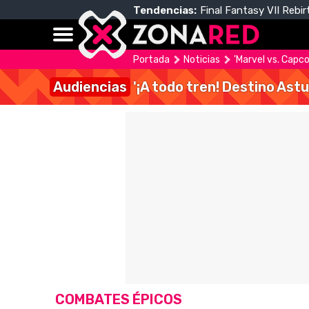
Tendencias:
Final Fantasy VII Rebir
Portada
Noticias
'Marvel vs. Capco
Audiencias
'¡A todo tren! Destino Astu
COMBATES ÉPICOS