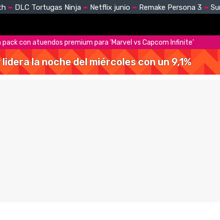
th
DLC Tortugas Ninja
Netflix junio
Remake Persona 3
Su
pack con atuendos premium para 'Marvel vs Capcom Infinite'
y lidera la noche del miércoles con un 9,1%