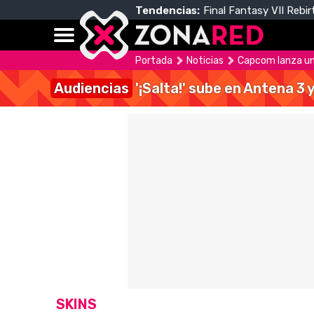
Tendencias:
Final Fantasy VII Rebir
Portada
Noticias
Capcom lanza un 
Audiencias
'¡Salta!' sube en Antena 3 
SKINS