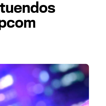
atuendos
apcom