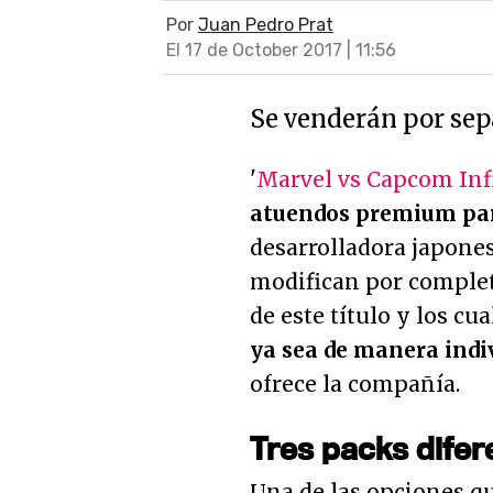
Por
Juan Pedro Prat
El 17 de October 2017 | 11:56
Se venderán por sep
'
Marvel vs Capcom Inf
atuendos premium par
desarrolladora japone
modifican por complet
de este título y los cu
ya sea de manera indiv
ofrece la compañía.
Tres packs difer
Una de las opciones qu