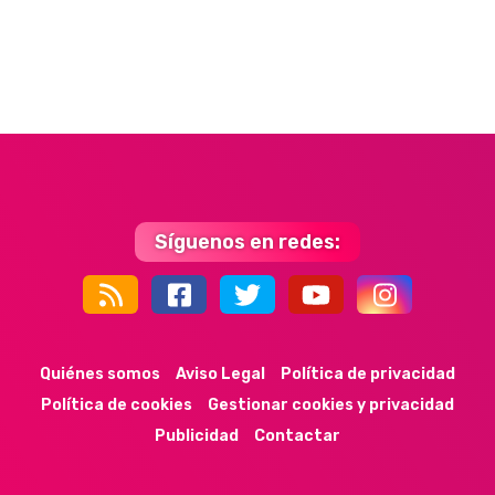
Síguenos en redes:
44k
9k
35k
352
Quiénes somos
Aviso Legal
Política de privacidad
Política de cookies
Gestionar cookies y privacidad
Publicidad
Contactar