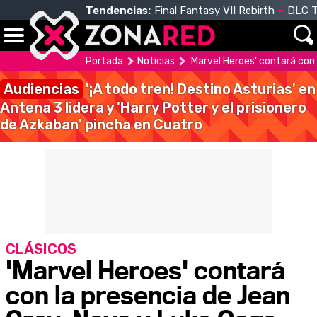
Tendencias:
Final Fantasy VII Rebirth
DLC T
Portada
Noticias
'Marvel Heroes' contará con
Audiencias
'¡A todo tren! Destino Asturias' en
Antena 3 lidera y 'Harry Potter y el prisionero
de Azkaban' pincha en Cuatro
CLÁSICOS
'Marvel Heroes' contará
con la presencia de Jean