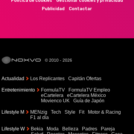
Política de cookies
Gestionar cookies y privacidad
Publicidad
Contactar
© 2010 - 2026
Actualidad
Los Replicantes
Capitán Ofertas
Entretenimiento
FormulaTV
FormulaTV Empleo
eCartelera
eCartelera México
Movienco UK
Guía de Japón
Lifestyle M
MENzig
Tech
Style
Fit
Motor & Racing
F1 al día
Lifestyle W
Bekia
Moda
Belleza
Padres
Pareja