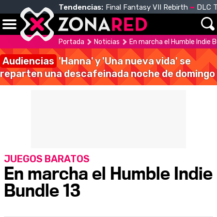
Tendencias:
Final Fantasy VII Rebirth
DLC T
Portada
Noticias
En marcha el Humble Indie B
Audiencias
'Hanna' y 'Una nueva vida' se
reparten una descafeinada noche de domingo
JUEGOS BARATOS
En marcha el Humble Indie
Bundle 13