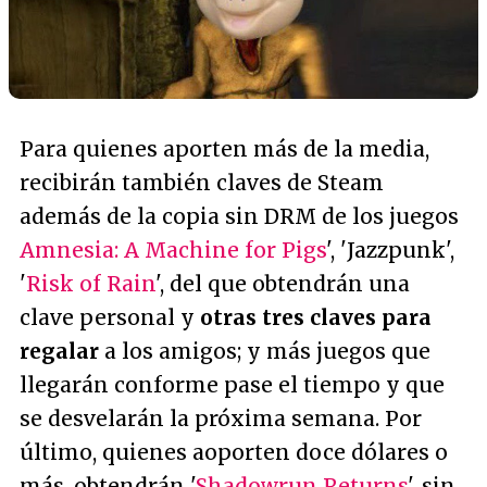
Para quienes aporten más de la media,
recibirán también claves de Steam
además de la copia sin DRM de los juegos
Amnesia: A Machine for Pigs
', 'Jazzpunk',
'
Risk of Rain
', del que obtendrán una
clave personal y
otras tres claves para
regalar
a los amigos; y más juegos que
llegarán conforme pase el tiempo y que
se desvelarán la próxima semana. Por
último, quienes aoporten doce dólares o
más, obtendrán '
Shadowrun Returns
', sin