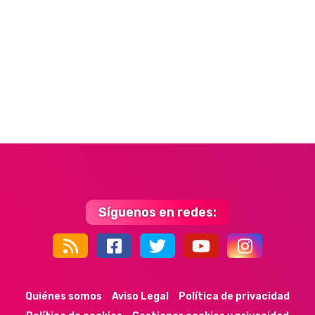
Síguenos en redes:
44k
9k
35k
352
Quiénes somos
Aviso Legal
Política de privacidad