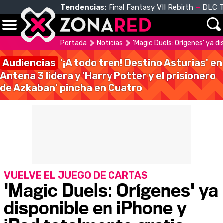
Tendencias:
Final Fantasy VII Rebirth
DLC T
Portada
Noticias
'Magic Duels: Orígenes' ya d
Audiencias
'¡A todo tren! Destino Asturias' en
Antena 3 lidera y 'Harry Potter y el prisionero
de Azkaban' pincha en Cuatro
VUELVE EL JUEGO DE CARTAS
'Magic Duels: Orígenes' ya
disponible en iPhone y