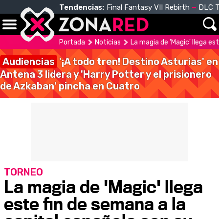
Tendencias:
Final Fantasy VII Rebirth
DLC T
Portada
Noticias
La magia de 'Magic' llega es
Audiencias
'¡A todo tren! Destino Asturias' en
Antena 3 lidera y 'Harry Potter y el prisionero
de Azkaban' pincha en Cuatro
TORNEO
La magia de 'Magic' llega
este fin de semana a la