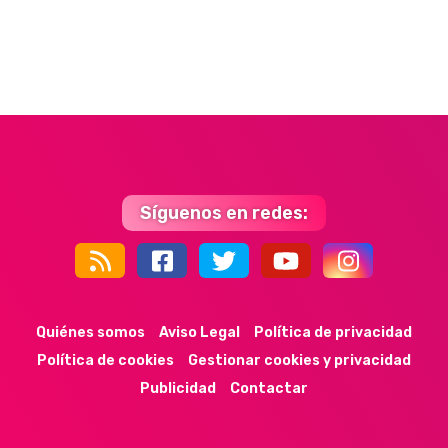
Síguenos en redes:
44k
9k
35k
352
Quiénes somos
Aviso Legal
Política de privacidad
Política de cookies
Gestionar cookies y privacidad
Publicidad
Contactar