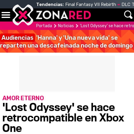
Tendencias:
Final Fantasy VII Rebirth
DLC T
Portada
Noticias
'Lost Odyssey' se hace ret
Audiencias
'Hanna' y 'Una nueva vida' se
reparten una descafeinada noche de domingo
AMOR ETERNO
'Lost Odyssey' se hace
retrocompatible en Xbox
One