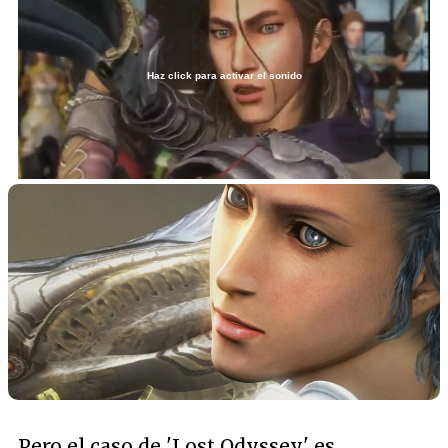
Haz click para activar el sonido
Loaded
:
45.90%
/
Unmute
Pero el caso de 'Lost Odyssey' es