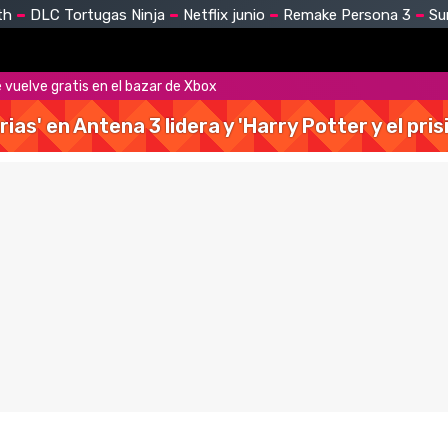
th
DLC Tortugas Ninja
Netflix junio
Remake Persona 3
Su
 vuelve gratis en el bazar de Xbox
rias' en Antena 3 lidera y 'Harry Potter y el pr