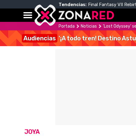
Tendencias:
Final Fantasy VII Rebir
Portada
Noticias
'Lost Odyssey' se
Audiencias
'¡A todo tren! Destino Astu
JOYA