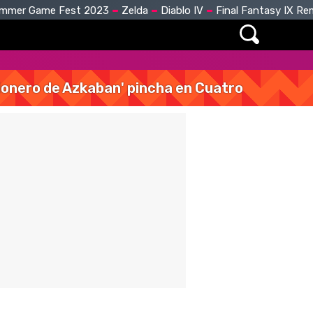
mmer Game Fest 2023
Zelda
Diablo IV
Final Fantasy IX R
isionero de Azkaban' pincha en Cuatro