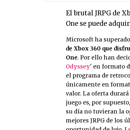
El brutal JRPG de X
One se puede adquiri
Microsoft ha superado
de Xbox 360 que disfr
One
. Por ello han deci
Odyssey
' en formato d
el programa de retroc
únicamente en formato 
valor. La oferta durar
juego es, por supuesto
su día no tuvieran la 
mejores JRPG de los ú
oportunidad de lujo. 