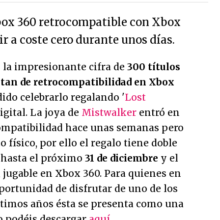
box 360 retrocompatible con Xbox
r a coste cero durante unos días.
 la impresionante cifra de
300 títulos
utan de retrocompatibilidad en Xbox
dido celebrarlo regalando '
Lost
igital. La joya de
Mistwalker
entró en
ompatibilidad hace unas semanas pero
físico, por ello el regalo tiene doble
á hasta el próximo
31 de diciembre
y el
, jugable en Xbox 360. Para quienes en
oportunidad de disfrutar de uno de los
ltimos años ésta se presenta como una
Lo podéis descargar
aquí
.