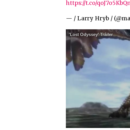
https://t.co/qoJ7o5KbQ
— / Larry Hryb / (@m
'Lost Odyssey' Tráiler