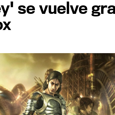
' se vuelve grat
ox