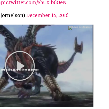
n
pic.twitter.com/SbUz1b6OeN
ajornelson)
December 14, 2016
Haz click para activar el sonido
Play
Video