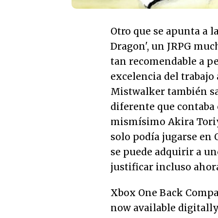
Otro que se apunta a la
Dragon', un JRPG much
tan recomendable a pes
excelencia del trabaj
Mistwalker también sa
diferente que contaba
mismísimo Akira Toriy
solo podía jugarse en 
se puede adquirir a un
justificar incluso ahor
Xbox One Back Compat 
now available digitall