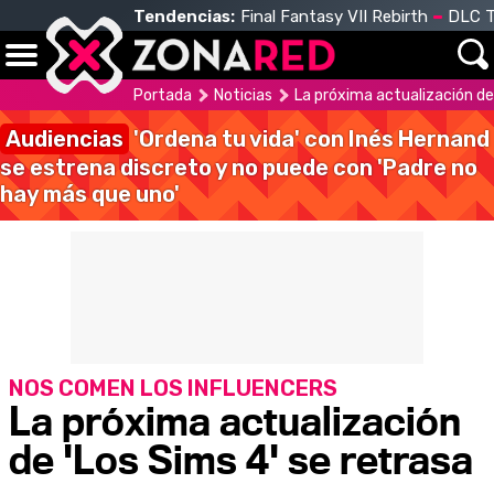
Tendencias:
Final Fantasy VII Rebirth
DLC T
Portada
Noticias
La próxima actualización de 
Audiencias
'Ordena tu vida' con Inés Hernand
se estrena discreto y no puede con 'Padre no
hay más que uno'
NOS COMEN LOS INFLUENCERS
La próxima actualización
de 'Los Sims 4' se retrasa