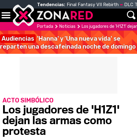
Tendencias:
Final Fantasy VII Rebirth
DLC T
Portada
Noticias
Los jugadores de 'H1Z1' dej
Audiencias
'Hanna' y 'Una nueva vida' se
reparten una descafeinada noche de domingo
ACTO SIMBÓLICO
Los jugadores de 'H1Z1'
dejan las armas como
protesta