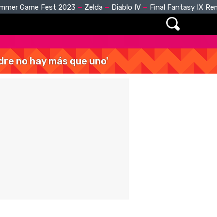
mmer Game Fest 2023
Zelda
Diablo IV
Final Fantasy IX R
dre no hay más que uno'