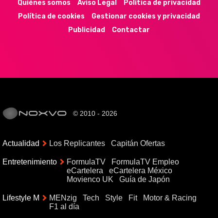
Quiénes somos
Aviso Legal
Política de privacidad
Política de cookies
Gestionar cookies y privacidad
Publicidad
Contactar
© 2010 - 2026
Actualidad
Los Replicantes
Capitán Ofertas
Entretenimiento
FormulaTV
FormulaTV Empleo
eCartelera
eCartelera México
Movienco UK
Guía de Japón
Lifestyle M
MENzig
Tech
Style
Fit
Motor & Racing
F1 al día