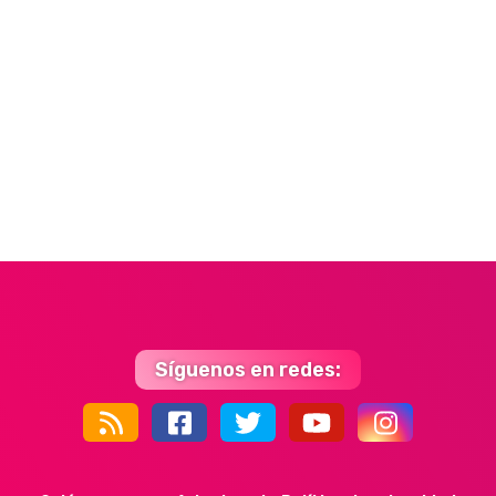
Síguenos en redes:
44k
9k
35k
352