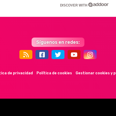
DISCOVER WITH
Síguenos en redes:
44k
9k
35k
352
tica de privacidad
Política de cookies
Gestionar cookies y 