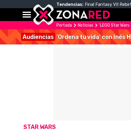
Tendencias:
Final Fantasy VII Rebir
Portada
Noticias
'LEGO Star Wars: 
Audiencias
'Ordena tu vida' con Inés 
STAR WARS