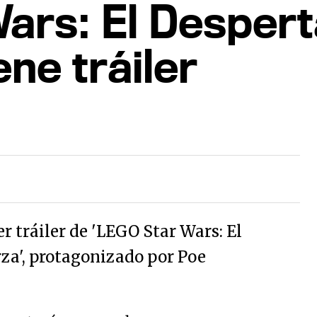
ars: El Despert
ene tráiler
er tráiler de 'LEGO Star Wars: El
rza', protagonizado por Poe