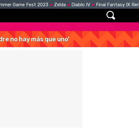
mmer Game Fest 2023
Zelda
Diablo IV
Final Fantasy IX R
dre no hay más que uno'