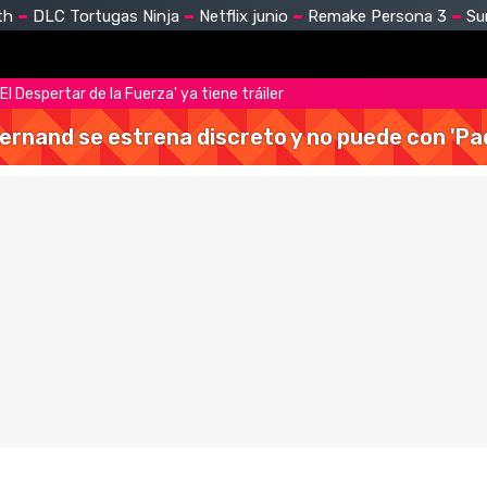
th
DLC Tortugas Ninja
Netflix junio
Remake Persona 3
Su
El Despertar de la Fuerza' ya tiene tráiler
Hernand se estrena discreto y no puede con 'Pa