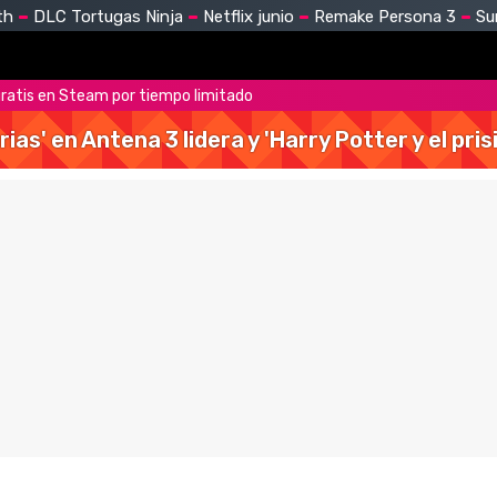
th
DLC Tortugas Ninja
Netflix junio
Remake Persona 3
Su
 gratis en Steam por tiempo limitado
rias' en Antena 3 lidera y 'Harry Potter y el pr