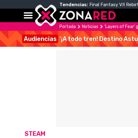
Tendencias:
Final Fantasy VII Rebir
Portada
Noticias
'Layers of Fear'
Audiencias
'¡A todo tren! Destino Astu
STEAM