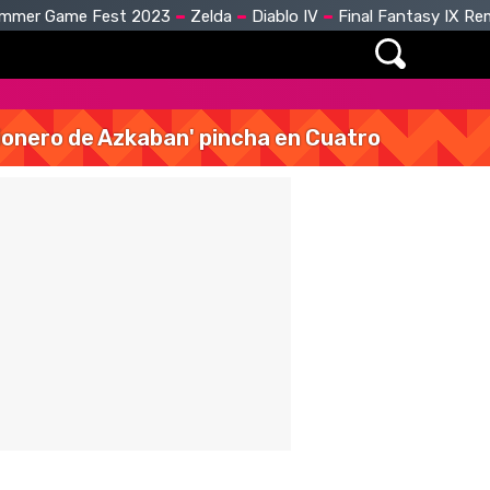
mmer Game Fest 2023
Zelda
Diablo IV
Final Fantasy IX R
isionero de Azkaban' pincha en Cuatro