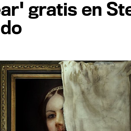
ear' gratis en S
ado