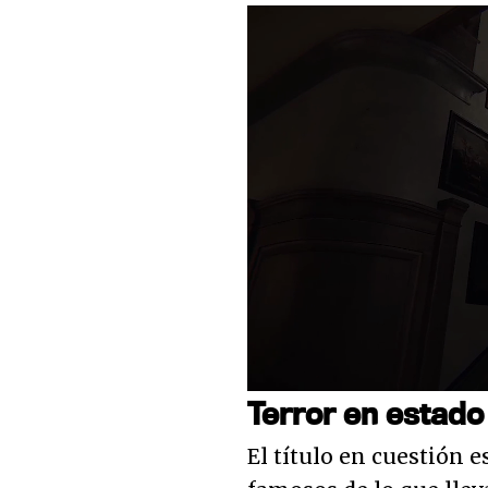
Loaded
:
8.07%
Unmute
Terror en estado
El título en cuestión es