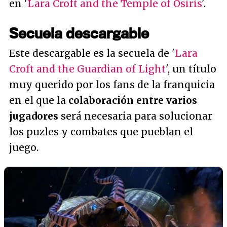
en '
Lara Croft and the Temple of Osiris
'.
Secuela descargable
Este descargable es la secuela de '
Lara
Croft and the Guardian of Light
', un título
muy querido por los fans de la franquicia
en el que la
colaboración entre varios
jugadores
será necesaria para solucionar
los puzles y combates que pueblan el
juego.