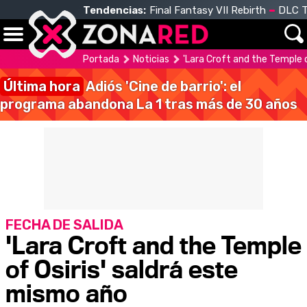
Tendencias:
Final Fantasy VII Rebirth
DLC T
Portada
Noticias
'Lara Croft and the Temple o
Última hora
Adiós 'Cine de barrio': el
programa abandona La 1 tras más de 30 años
FECHA DE SALIDA
'Lara Croft and the Temple
of Osiris' saldrá este
mismo año