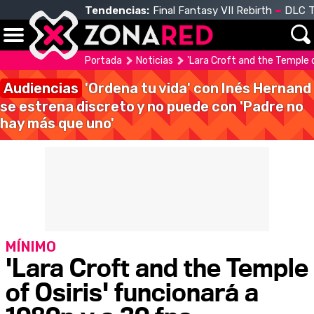
Tendencias:
Final Fantasy VII Rebirth
DLC T
Portada
Noticias
'Lara Croft and the Temple o
Audiencias
'Ordena tu vida' con Inés Hernand
se estrena discreto y no puede con 'Padre no
hay más que uno'
MÍNIMO
'Lara Croft and the Temple
of Osiris' funcionará a