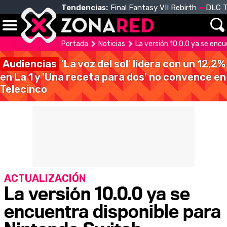
Tendencias:
Final Fantasy VII Rebirth
DLC T
Portada
Noticias
La versión 10.0.0 ya se enc
Audiencias
'La voz del sol' lidera con un 12,2%
en La 1 y 'Una receta para dos' no convence en
Telecinco
ACTUALIZACIÓN
La versión 10.0.0 ya se
encuentra disponible para