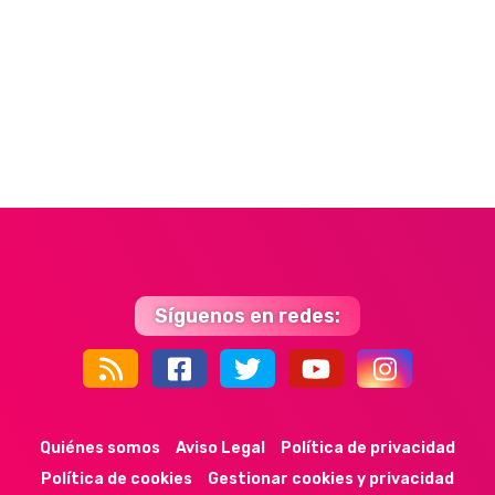
Síguenos en redes:
44k
9k
35k
352
Quiénes somos
Aviso Legal
Política de privacidad
Política de cookies
Gestionar cookies y privacidad