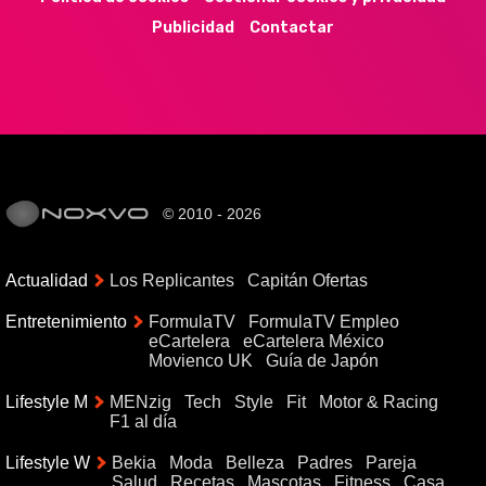
Publicidad
Contactar
© 2010 - 2026
Actualidad
Los Replicantes
Capitán Ofertas
Entretenimiento
FormulaTV
FormulaTV Empleo
eCartelera
eCartelera México
Movienco UK
Guía de Japón
Lifestyle M
MENzig
Tech
Style
Fit
Motor & Racing
F1 al día
Lifestyle W
Bekia
Moda
Belleza
Padres
Pareja
Salud
Recetas
Mascotas
Fitness
Casa