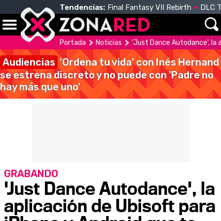
Tendencias:
Final Fantasy VII Rebirth
DLC T
Portada
Noticias
'Just Dance Autodance', la 
Audiencias
'Ordena tu vida' con Inés Hernand
se estrena discreto y no puede con 'Padre no
hay más que uno'
GRABANDO
'Just Dance Autodance', la
aplicación de Ubisoft para