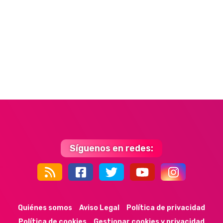
Síguenos en redes:
44k
9k
35k
352
Quiénes somos
Aviso Legal
Política de privacidad
Política de cookies
Gestionar cookies y privacidad