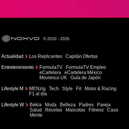
© 2010 - 2026
Actualidad
Los Replicantes
Capitán Ofertas
Entretenimiento
FormulaTV
FormulaTV Empleo
eCartelera
eCartelera México
Movienco UK
Guía de Japón
Lifestyle M
MENzig
Tech
Style
Fit
Motor & Racing
F1 al día
Lifestyle W
Bekia
Moda
Belleza
Padres
Pareja
Salud
Recetas
Mascotas
Fitness
Casa
Mente