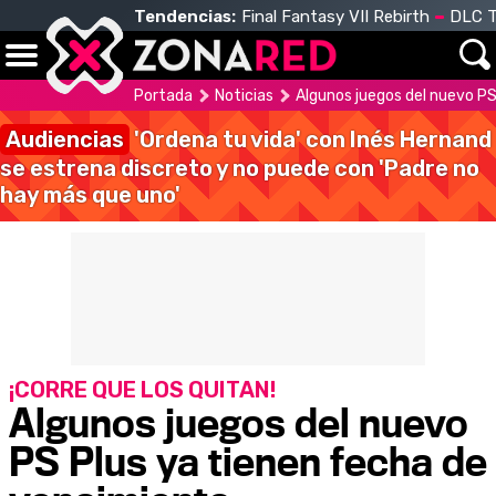
Tendencias:
Final Fantasy VII Rebirth
DLC T
Portada
Noticias
Algunos juegos del nuevo PS
Audiencias
'Ordena tu vida' con Inés Hernand
se estrena discreto y no puede con 'Padre no
hay más que uno'
¡CORRE QUE LOS QUITAN!
Algunos juegos del nuevo
PS Plus ya tienen fecha de