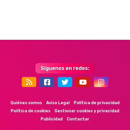
Síguenos en redes:
44k
9k
35k
352
Quiénes somos
Aviso Legal
Política de privacidad
Política de cookies
Gestionar cookies y privacidad
Publicidad
Contactar