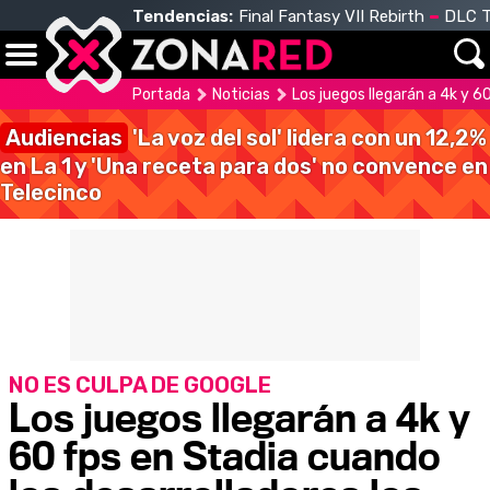
Tendencias:
Final Fantasy VII Rebirth
DLC T
Portada
Noticias
Los juegos llegarán a 4k y 6
Audiencias
'La voz del sol' lidera con un 12,2%
en La 1 y 'Una receta para dos' no convence en
Telecinco
NO ES CULPA DE GOOGLE
Los juegos llegarán a 4k y
60 fps en Stadia cuando